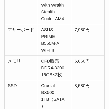
With Wraith
Stealth
Cooler AM4
マザーボード
ASUS
7,980円
PRIME
B550M-A
WIFI II
メモリ
CFD販売
6,860円
DDR4-3200
16GB×2枚
SSD
Crucial
8,580円
BX500
1TB（SATA
）